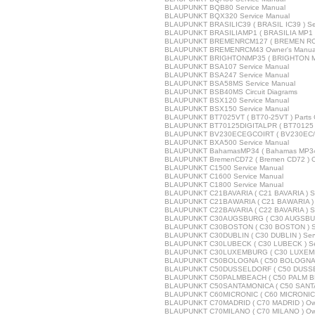
BLAUPUNKT BQB80 Service Manual
BLAUPUNKT BQX320 Service Manual
BLAUPUNKT BRASILIC39 ( BRASIL IC39 ) Se
BLAUPUNKT BRASILIAMP1 ( BRASILIA MP1 )
BLAUPUNKT BREMENRCM127 ( BREMEN RCM1
BLAUPUNKT BREMENRCM43 Owner's Manua
BLAUPUNKT BRIGHTONMP35 ( BRIGHTON MP
BLAUPUNKT BSA107 Service Manual
BLAUPUNKT BSA247 Service Manual
BLAUPUNKT BSA58MS Service Manual
BLAUPUNKT BSB40MS Circuit Diagrams
BLAUPUNKT BSX120 Service Manual
BLAUPUNKT BSX150 Service Manual
BLAUPUNKT BT7025VT ( BT70-25VT ) Parts 
BLAUPUNKT BT70125DIGITALPR ( BT70125 DI
BLAUPUNKT BV230ECEGCOIRT ( BV230EC/EG
BLAUPUNKT BXA500 Service Manual
BLAUPUNKT BahamasMP34 ( Bahamas MP34 
BLAUPUNKT BremenCD72 ( Bremen CD72 ) O
BLAUPUNKT C1500 Service Manual
BLAUPUNKT C1600 Service Manual
BLAUPUNKT C1800 Service Manual
BLAUPUNKT C21BAVARIA ( C21 BAVARIA ) Se
BLAUPUNKT C21BAWARIA ( C21 BAWARIA ) S
BLAUPUNKT C22BAVARIA ( C22 BAVARIA ) Se
BLAUPUNKT C30AUGSBURG ( C30 AUGSBURG
BLAUPUNKT C30BOSTON ( C30 BOSTON ) Se
BLAUPUNKT C30DUBLIN ( C30 DUBLIN ) Serv
BLAUPUNKT C30LUBECK ( C30 LUBECK ) Se
BLAUPUNKT C30LUXEMBURG ( C30 LUXEMBU
BLAUPUNKT C50BOLOGNA ( C50 BOLOGNA ) 
BLAUPUNKT C50DUSSELDORF ( C50 DUSSEL
BLAUPUNKT C50PALMBEACH ( C50 PALM BEA
BLAUPUNKT C50SANTAMONICA ( C50 SANTA 
BLAUPUNKT C60MICRONIC ( C60 MICRONIC )
BLAUPUNKT C70MADRID ( C70 MADRID ) Own
BLAUPUNKT C70MILANO ( C70 MILANO ) Own