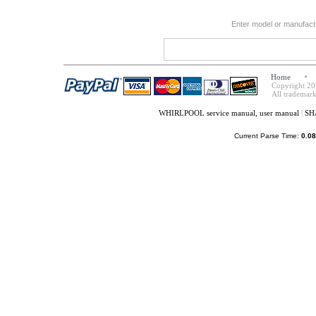
Enter model or manufact
Home
Copyright 20
All trademark
WHIRLPOOL service manual, user manual
|
SHA
Current Parse Time:
0.08