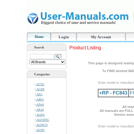
Home
Login
My Account
Product Listing
Search
This page is designed mainly 
To FIND desired MA
Categories
Enter model or manufact
ACEC
ACER
+RP - FC843
F
AEG
AIKO
AIWA
All man
AKAI
All manuals are FULL
Service manu
ALBA
ALFATEC
ALINCO
Enter model or manufact
ALNO