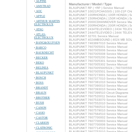
ALPINE
Manufacturer / Model / Type
AMSTRAD
BLAUPUNKT RP ( +RP ) Service Manual
AOC
BLAUPUNKT 10021PCHASSIS ( 100-21P CHAS
BLAUPUNKT 100RHONDA ( 100R HONDA ) Se
APPLE
BLAUPUNKT 150RHONDA ( 150R HONDA ) Se
ARTHUR MARTIN
BLAUPUNKT 2000CDHANNOVER Service Ma
ELECTROLUX
BLAUPUNKT 200RHONDA ( 200R HONDA ) Se
BLAUPUNKT 2434TELEVIDEO ( 2434 TELEVID
ATAG
BLAUPUNKT 2444TELEVIDEO ( 2444 TELEVID
ATLAS-
BLAUPUNKT 32701 Service Manual
ELECTROLUX
BLAUPUNKT 4024MBSOUND ( 4024 MB SOUND
BANG&OLUFSEN
BLAUPUNKT 7463897010 Service Manual
BLAUPUNKT 7607005001 Service Manual
BARCO
BLAUPUNKT 7607005006 Service Manual
BAUKNECHT
BLAUPUNKT 7607005008 Service Manual
BLAUPUNKT 7607005200 Service Manual
BECKER
BLAUPUNKT 7607005301 Service Manual
BEKO
BLAUPUNKT 7607005302 Service Manual
BELINEA
BLAUPUNKT 76070055005024 ( 7607005500/5
BLAUPUNKT 7607005501 Service Manual
BLAUPUNKT
BLAUPUNKT 7607273001 Service Manual
BOSCH
BLAUPUNKT 7607377010 Service Manual
BLAUPUNKT 7607381010 Service Manual
BOSS
BLAUPUNKT 7607390010 Service Manual
BRANDT
BLAUPUNKT 7607393010 Service Manual
BRAUN
BLAUPUNKT 7607399510 Circuit Diagrams
BLAUPUNKT 7607520011 Service Manual
BROTHER
BLAUPUNKT 7607533070 Service Manual
BUSH
BLAUPUNKT 7607552010 Service Manual
BLAUPUNKT 7607560510 Service Manual
CANON
BLAUPUNKT 7607579010 Service Manual
CASIO
BLAUPUNKT 7607584510 Service Manual
BLAUPUNKT 7607700002 Service Manual
CASTOR
BLAUPUNKT 7607700003 Service Manual
CLARION
BLAUPUNKT 7607700006 Service Manual
CLATRONIC
BLAUPUNKT 7607714510 Service Manual
BLAUPUNKT 7607752010 Service Manual