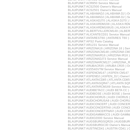
BLAUPUNKT ACR950 Service Manual
BLAUPUNKT ACS2500 Owner's Manual
BLAUPUNKT ACS2501 Owner's Manual
BLAUPUNKT ALABAMADJ ( ALABAMA DJ ) Ow
BLAUPUNKT ALABAMADJ ( ALABAMA DJ ) Ser
BLAUPUNKT ALASKADJ70 ( ALASKA DJ70 ) S
BLAUPUNKT ALASKARDM168 ( ALASKA RDM16
BLAUPUNKT ALASKARDM168US ( ALASKA RD
BLAUPUNKT ALBERTVILLERCM149 ( ALBERT
BLAUPUNKT ALICANTECD31 Service Manual
BLAUPUNKT ANTAREST60 ( ANTARES T60 ) S
BLAUPUNKT APS2 Parts Catalog
BLAUPUNKT AR1231 Service Manual
BLAUPUNKT ARIZONA16 ( ARIZONA 16 ) Serv
BLAUPUNKT ARIZONACM148 ( ARIZONA CM14
BLAUPUNKT ARIZONAIR16 ( ARIZONA IR16 ) 
BLAUPUNKT ARIZONADJ73 Service Manual
BLAUPUNKT ARIZONARCM127 ( ARIZONA_RC
BLAUPUNKT ARUBACR35 ( ARUBA CR35 ) Ow
BLAUPUNKT AS5540VTM Service Manual
BLAUPUNKT ASPENCM147 ( ASPEN CM147 ) 
BLAUPUNKT ASPENDJ ( ASPEN_DJ ) Owner'
BLAUPUNKT ATLANTACD85 ( ATLANTA CD85 )
BLAUPUNKT ATLANTASQR47 ( ATLANTA SQR47
BLAUPUNKT ATLANTARCM169 Service Manu
BLAUPUNKT AUDIBETACC ( AUDI BETA CC ) S
BLAUPUNKT AUDIBOSE ( AUDI BOSE ) Servi
BLAUPUNKT AUDICHORUS ( AUDI CHORUS ) 
BLAUPUNKT AUDICHORUSA8 ( AUDI CHORUS 
BLAUPUNKT AUDICONCERT ( AUDI CONCERT 
BLAUPUNKT AUDICONCERTA8 ( AUDI CONCER
BLAUPUNKT AUDICONCERTNAVI ( AUDI CONCE
BLAUPUNKT AUDIGAMMACCS ( AUDI GAMMA C
BLAUPUNKT AUDIO2000 Service Manual
BLAUPUNKT AUGSBURGSQR29 ( AUGSBURG 
BLAUPUNKT AUGSBURGC30 Owner's Manua
BLAUPUNKT AUSTINCD41 ( AUSTIN CD41 ) O